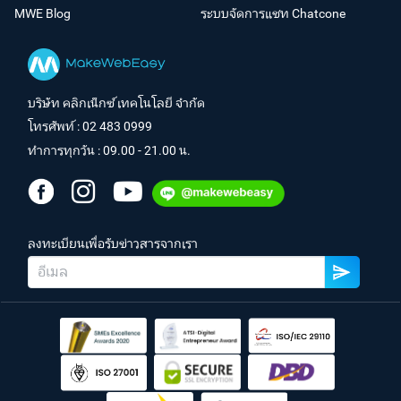
MWE Blog
ระบบจัดการแชท Chatcone
บริษัท คลิกเน็กซ์ เทคโนโลยี จำกัด
โทรศัพท์ :
02 483 0999
ทำการทุกวัน : 09.00 - 21.00 น.
ลงทะเบียนเพื่อรับข่าวสารจากเรา