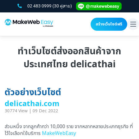
02 483 0999
(30 คู่สาย)
สร้างเว็บไซต์ฟรี
To
na
ทำเว็บไซต์ส่งออกสินค้าจาก
ประเทศไทย delicathai
ตัวอย่างเว็บไซต์
delicathai.com
30774 View | 09 Dec 2022
ส่วนหนึ่ง จากลูกค้ากว่า 10,000 ราย จากหลากหลายประเภทธุรกิจ ที่
ไว้ใจเลือกใช้บริการ
MakeWebEasy