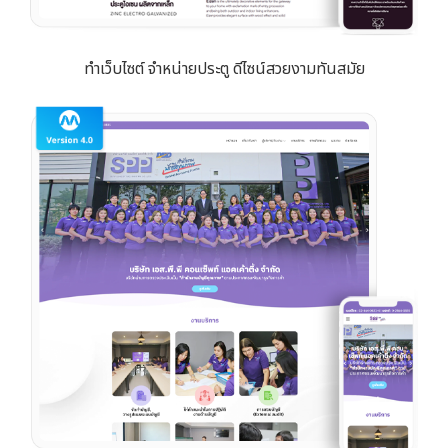
ทำเว็บไซต์ จำหน่ายประตู ดีไซน์สวยงามทันสมัย