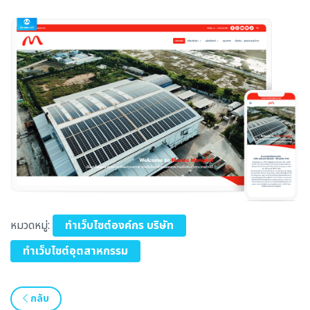
หมวดหมู่:
ทำเว็บไซต์องค์กร บริษัท
ทำเว็บไซต์อุตสาหกรรม
กลับ