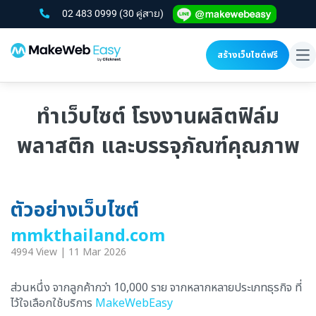
02 483 0999
(30 คู่สาย)
สร้างเว็บไซต์ฟรี
To
na
ทำเว็บไซต์ โรงงานผลิตฟิล์ม
พลาสติก และบรรจุภัณฑ์คุณภาพ
ตัวอย่างเว็บไซต์
mmkthailand.com
4994 View | 11 Mar 2026
ส่วนหนึ่ง จากลูกค้ากว่า 10,000 ราย จากหลากหลายประเภทธุรกิจ ที่
ไว้ใจเลือกใช้บริการ
MakeWebEasy