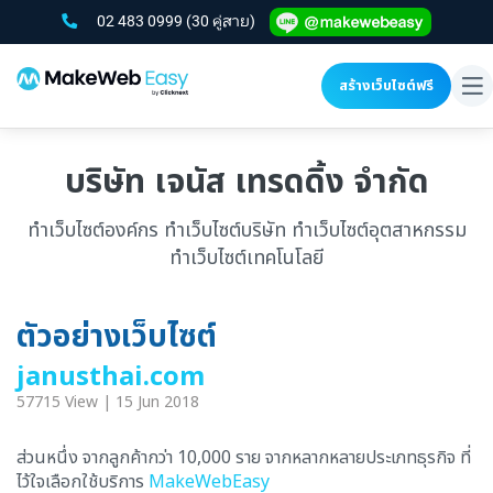
02 483 0999
(30 คู่สาย)
สร้างเว็บไซต์ฟรี
To
na
บริษัท เจนัส เทรดดิ้ง จำกัด
ทำเว็บไซต์องค์กร ทำเว็บไซต์บริษัท ทำเว็บไซต์อุตสาหกรรม
ทำเว็บไซต์เทคโนโลยี
ตัวอย่างเว็บไซต์
janusthai.com
57715 View | 15 Jun 2018
ส่วนหนึ่ง จากลูกค้ากว่า 10,000 ราย จากหลากหลายประเภทธุรกิจ ที่
ไว้ใจเลือกใช้บริการ
MakeWebEasy