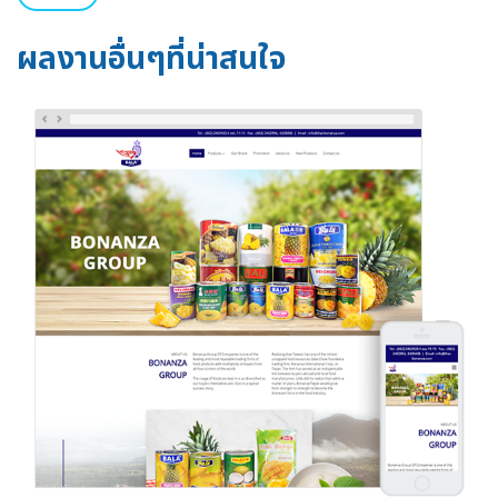
ผลงานอื่นๆที่น่าสนใจ