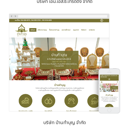
บริษัท เอ็ม.เอส.ซี.เทรดดิ้ง จำกัด
บริษัท บ้านทำบุญ จำกัด