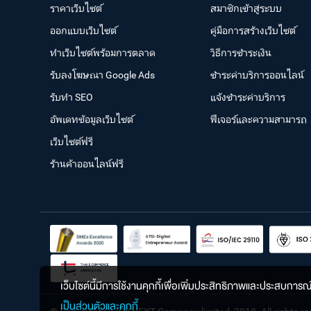
ราคาเว็บไซต์
สมาชิกเข้าสู่ระบบ
ออกแบบเว็บไซต์
คู่มือการสร้างเว็บไซต์
ทำเว็บไซต์พร้อมการตลาด
วิธีการชำระเงิน
รับลงโฆษณา Google Ads
ชำระค่าบริการออนไลน์
รับทำ SEO
แจ้งชำระค่าบริการ
อัพเดทข้อมูลเว็บไซต์
ฟีเจอร์และความสามารถ
เว็บไซต์ฟรี
ร้านค้าออนไลน์ฟรี
เว็บไซต์นี้มีการใช้งานคุกกี้เพื่อเพิ่มประสิทธิภาพและประสบการ
เป็นส่วนตัวและคุกกี้