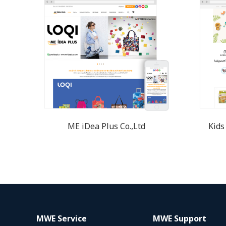
ME iDea Plus Co.,Ltd
Kids
MWE Service
MWE Support