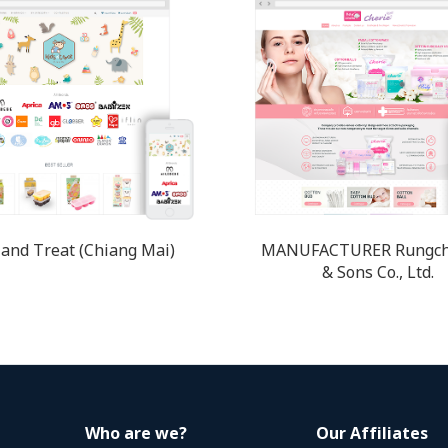
 and Treat (Chiang Mai)
MANUFACTURER Rungch
& Sons Co., Ltd.
Who are we?
Our Affiliates