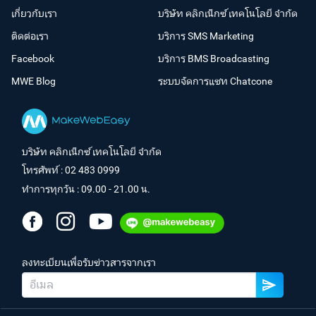
เกี่ยวกับเรา
บริษัท คลิกเน็กซ์ เทคโนโลยี จำกัด
ติดต่อเรา
บริการ SMS Marketing
Facebook
บริการ BMS Broadcasting
MWE Blog
ระบบจัดการแชท Chatcone
บริษัท คลิกเน็กซ์ เทคโนโลยี จำกัด
โทรศัพท์ :
02 483 0999
ทำการทุกวัน : 09.00 - 21.00 น.
ลงทะเบียนเพื่อรับข่าวสารจากเรา