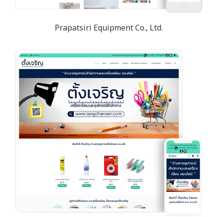
Prapatsiri Equipment Co., Ltd.