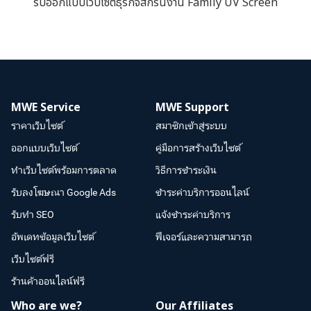
รับออกแบบเว็บไซต์ธุรกิจสกรีนงาน Family UV Screen
MWE Service
MWE Support
ราคาเว็บไซต์
สมาชิกเข้าสู่ระบบ
ออกแบบเว็บไซต์
คู่มือการสร้างเว็บไซต์
ทำเว็บไซต์พร้อมการตลาด
วิธีการชำระเงิน
รับลงโฆษณา Google Ads
ชำระค่าบริการออนไลน์
รับทำ SEO
แจ้งชำระค่าบริการ
อัพเดทข้อมูลเว็บไซต์
ฟีเจอร์และความสามารถ
เว็บไซต์ฟรี
ร้านค้าออนไลน์ฟรี
Who are we?
Our Affiliates