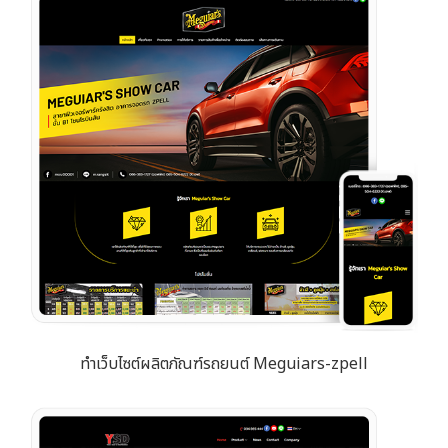
ทำเว็บไซต์ผลิตภัณฑ์รถยนต์ Meguiars-zpell