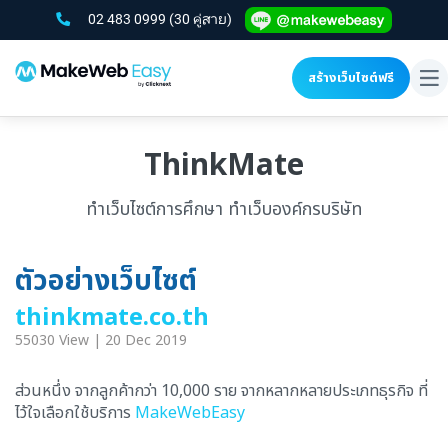
02 483 0999
(30 คู่สาย)
สร้างเว็บไซต์ฟรี
To
na
ThinkMate
ทำเว็บไซต์การศึกษา ทำเว็บองค์กรบริษัท
ตัวอย่างเว็บไซต์
thinkmate.co.th
55030 View | 20 Dec 2019
ส่วนหนึ่ง จากลูกค้ากว่า 10,000 ราย จากหลากหลายประเภทธุรกิจ ที่
ไว้ใจเลือกใช้บริการ
MakeWebEasy