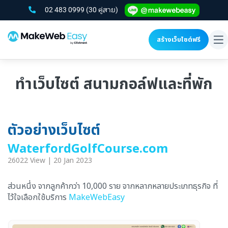
02 483 0999
(30 คู่สาย)
สร้างเว็บไซต์ฟรี
To
na
ทำเว็บไซต์ สนามกอล์ฟและที่พัก
ตัวอย่างเว็บไซต์
WaterfordGolfCourse.com
26022 View | 20 Jan 2023
ส่วนหนึ่ง จากลูกค้ากว่า 10,000 ราย จากหลากหลายประเภทธุรกิจ ที่
ไว้ใจเลือกใช้บริการ
MakeWebEasy