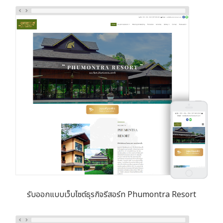
รับออกแบบเว็บไซต์ธุรกิจรีสอร์ท Phumontra Resort