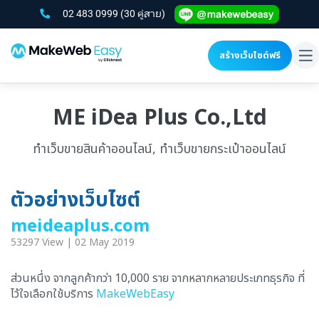
02 483 0999
(30 คู่สาย)
สร้างเว็บไซต์ฟรี
To
na
ME iDea Plus Co.,Ltd
ทำเว็บขายสินค้าออนไลน์, ทำเว็บขายกระเป๋าออนไลน์
ตัวอย่างเว็บไซต์
meideaplus.com
53297 View | 02 May 2019
ส่วนหนึ่ง จากลูกค้ากว่า 10,000 ราย จากหลากหลายประเภทธุรกิจ ที่
ไว้ใจเลือกใช้บริการ
MakeWebEasy