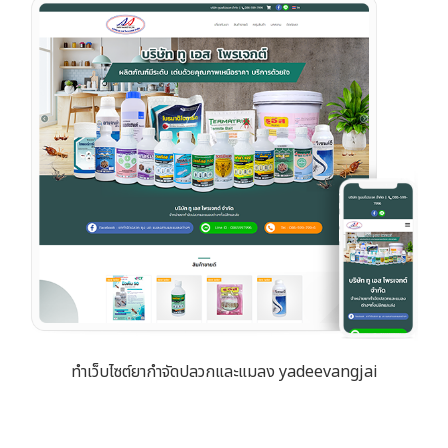
ทำเว็บไซต์ยากำจัดปลวกและแมลง yadeevangjai