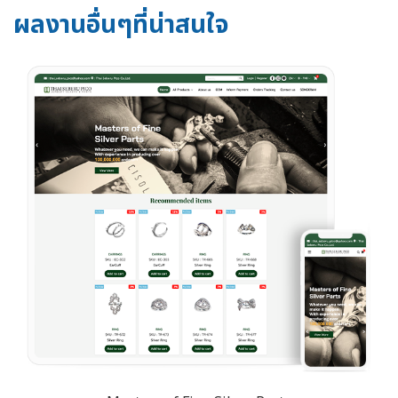
ผลงานอื่นๆที่น่าสนใจ