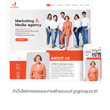
ทำเว็บไซต์การตลาดและการสร้างแบรนด์ jjcgroup.co.th