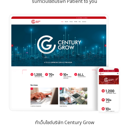
รับทำเว็บไซต์บริษัท Patient to you
ทำเว็บไซต์บริษัท Century Grow