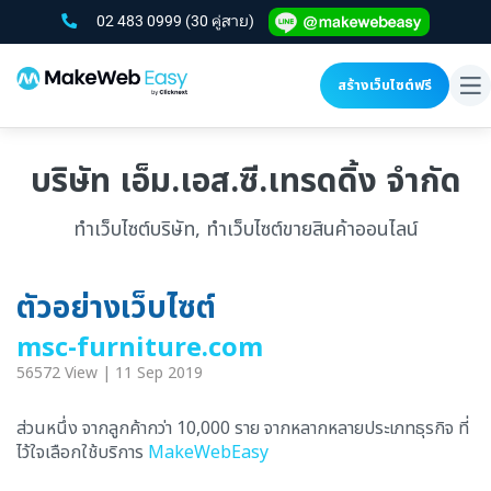
02 483 0999
(30 คู่สาย)
สร้างเว็บไซต์ฟรี
To
na
บริษัท เอ็ม.เอส.ซี.เทรดดิ้ง จำกัด
ทำเว็บไซต์บริษัท, ทำเว็บไซต์ขายสินค้าออนไลน์
ตัวอย่างเว็บไซต์
msc-furniture.com
56572 View | 11 Sep 2019
ส่วนหนึ่ง จากลูกค้ากว่า 10,000 ราย จากหลากหลายประเภทธุรกิจ ที่
ไว้ใจเลือกใช้บริการ
MakeWebEasy