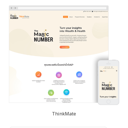
ThinkMate