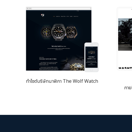
ทำไซต์บริษัทนาฬิกา The Wolf Watch
กาย