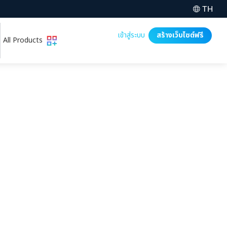
TH
เข้าสู่ระบบ
สร้างเว็บไซต์ฟรี
All Products