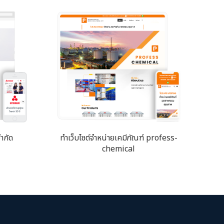
จำกัด
ทำเว็บไซต์จำหน่ายเคมีภัณฑ์ profess-
chemical