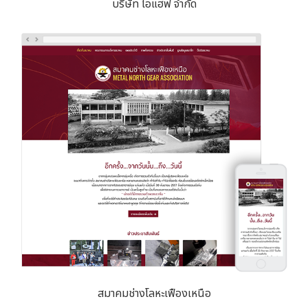
บริษัท ไอแฮฟ จำกัด
สมาคมช่างโลหะเฟืองเหนือ