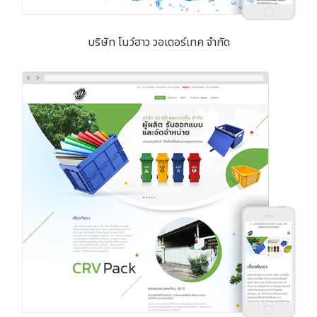
บริษัท โนว์ฮาว วอเตอร์เทค จำกัด