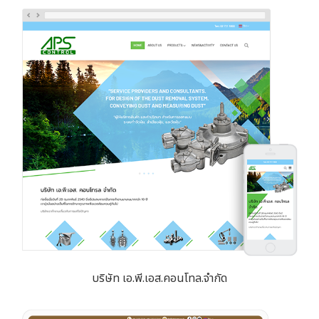
บริษัท เอ.พี.เอส.คอนโทล.จำกัด