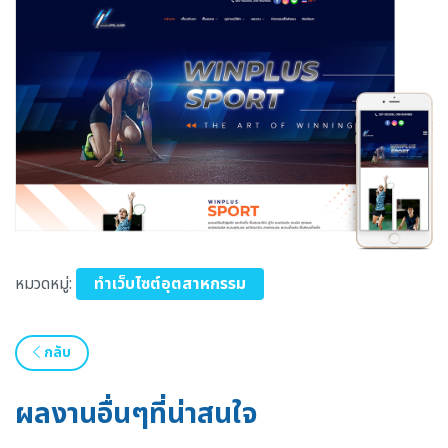
หมวดหมู่:
ทำเว็บไซต์อุตสาหกรรม
กลับ
ผลงานอื่นๆที่น่าสนใจ