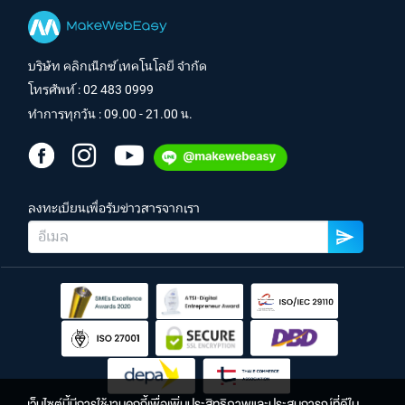
บริษัท คลิกเน็กซ์ เทคโนโลยี จำกัด
โทรศัพท์ :
02 483 0999
ทำการทุกวัน : 09.00 - 21.00 น.
ลงทะเบียนเพื่อรับข่าวสารจากเรา
เว็บไซต์นี้มีการใช้งานคุกกี้เพื่อเพิ่มประสิทธิภาพและประสบการณ์ที่ดีใน