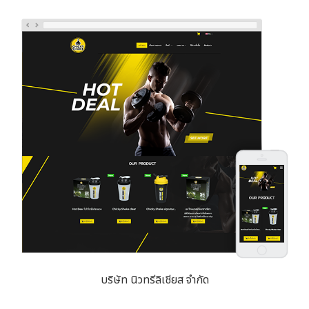
บริษัท นิวทรีลิเชียส จำกัด