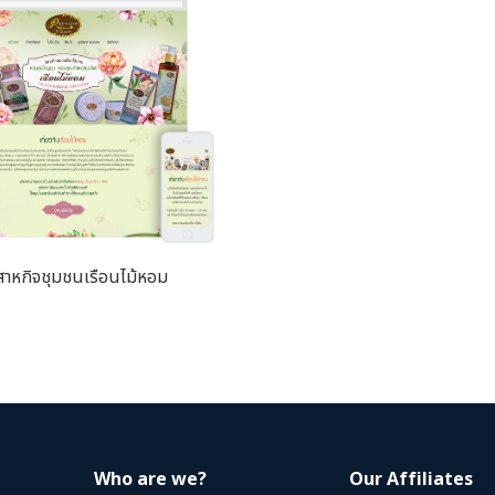
ิสาหกิจชุมชนเรือนไม้หอม
Who are we?
Our Affiliates