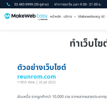
02 483 0999
(30 คู่สาย)
ทำการทุกวัน เวลา 9.00 - 21.00 น.
หน้าหลัก
บริการ
Makewebeasy AI
ทำเว็บไ
ตัวอย่างเว็บไซต์
reunrom.com
11855 View | 20 Jul 2022
ส่วนหนึ่ง จากลูกค้ากว่า 10,000 ราย จากหลากหลายประเภทธุรกิ