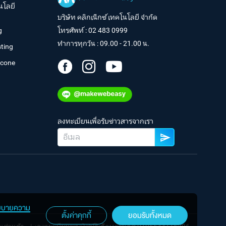
นโลยี
บริษัท คลิกเน็กซ์ เทคโนโลยี จำกัด
g
โทรศัพท์ :
02 483 0999
ทำการทุกวัน : 09.00 - 21.00 น.
ting
tcone
ลงทะเบียนเพื่อรับข่าวสารจากเรา
ยบายความ
ตั้งค่าคุกกี้
ยอมรับทั้งหมด