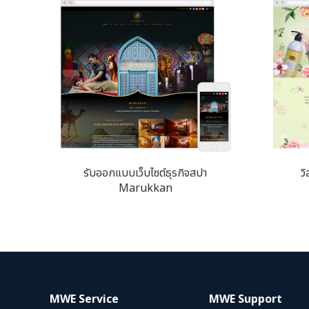
รับออกแบบเว็บไซต์ธุรกิจสปา
ว
Marukkan
MWE Service
MWE Support