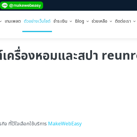
เทมเพลต
ตัวอย่างเว็บไซต์
ชำระเงิน
Blog
ช่วยเหลือ
ติดต่อเรา
ซต์เครื่องหอมและสปา reu
จ ที่ไว้ใจเลือกใช้บริการ
MakeWebEasy