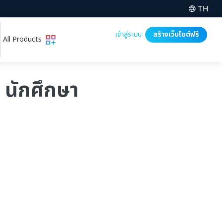
TH
เข้าสู่ระบบ
สร้างเว็บไซต์ฟรี
All Products
 นักศึกษา