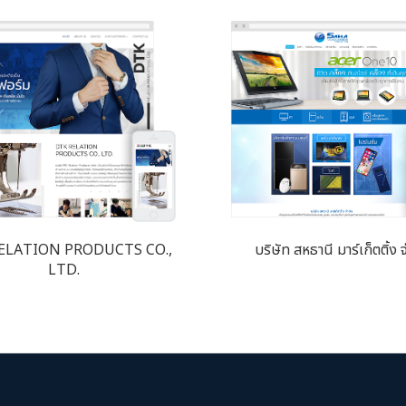
ELATION PRODUCTS CO.,
บริษัท สหธานี มาร์เก็ตติ้ง 
LTD.