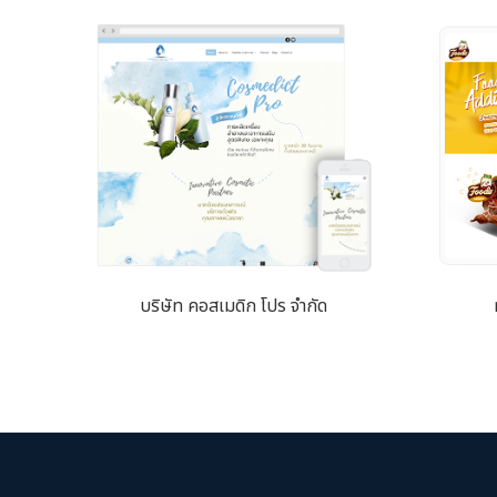
บริษัท คอสเมดิก โปร จำกัด