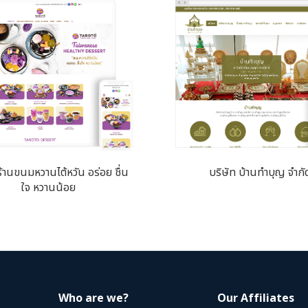
ร้านขนมหวานไต้หวัน อร่อย ชื่น
บริษัท บ้านทำบุญ จำกั
ใจ หวานน้อย
Who are we?
Our Affiliates