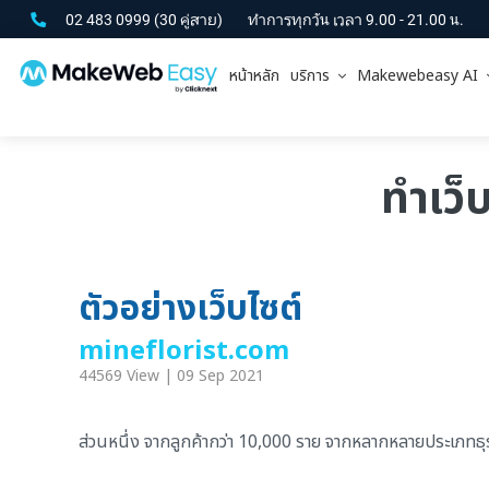
02 483 0999
(30 คู่สาย)
ทำการทุกวัน เวลา 9.00 - 21.00 น.
หน้าหลัก
บริการ
Makewebeasy AI
ทำเว็
ตัวอย่างเว็บไซต์
mineflorist.com
44569 View | 09 Sep 2021
ส่วนหนึ่ง จากลูกค้ากว่า 10,000 ราย จากหลากหลายประเภทธุรกิ