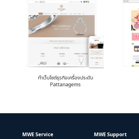
ทำเว็บไซต์ธุรกิจเครื่องประดับ
Pattanagems
MWE Service
MWE Support