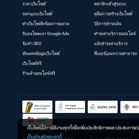
ราคาเว็บไซต์
สมาชิกเข้าสู่ระบบ
ออกแบบเว็บไซต์
คู่มือการสร้างเว็บไซต์
ทำเว็บไซต์พร้อมการตลาด
วิธีการชำระเงิน
รับลงโฆษณา Google Ads
ชำระค่าบริการออนไลน์
รับทำ SEO
แจ้งชำระค่าบริการ
อัพเดทข้อมูลเว็บไซต์
ฟีเจอร์และความสามารถ
เว็บไซต์ฟรี
ร้านค้าออนไลน์ฟรี
เว็บไซต์นี้มีการใช้งานคุกกี้เพื่อเพิ่มประสิทธิภาพและประสบการ
เป็นส่วนตัวและคุกกี้