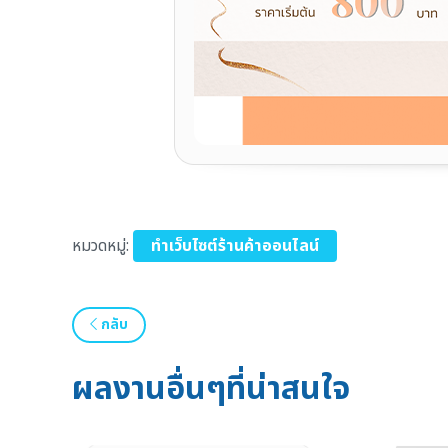
หมวดหมู่:
ทำเว็บไซต์ร้านค้าออนไลน์
กลับ
ผลงานอื่นๆที่น่าสนใจ