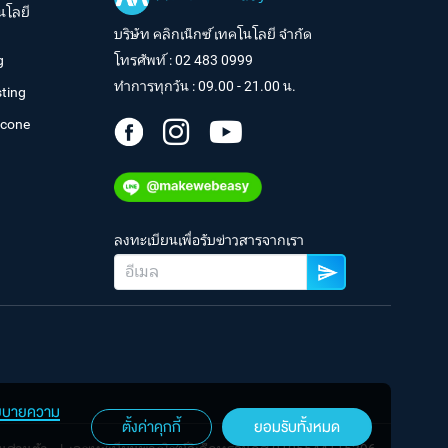
นโลยี
บริษัท คลิกเน็กซ์ เทคโนโลยี จำกัด
g
โทรศัพท์ :
02 483 0999
ทำการทุกวัน : 09.00 - 21.00 น.
ting
tcone
ลงทะเบียนเพื่อรับข่าวสารจากเรา
ยบายความ
ตั้งค่าคุกกี้
ยอมรับทั้งหมด