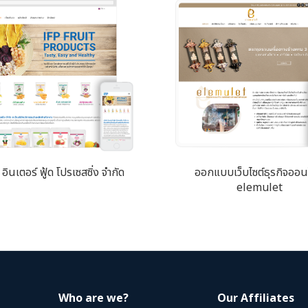
 อินเตอร์ ฟู้ด โปรเซสซิ่ง จำกัด
ออกแบบเว็บไซต์ธุรกิจออน
elemulet
Who are we?
Our Affiliates