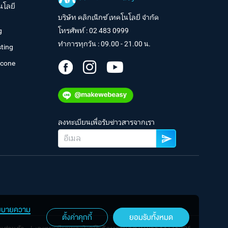
นโลยี
บริษัท คลิกเน็กซ์ เทคโนโลยี จำกัด
g
โทรศัพท์ :
02 483 0999
ทำการทุกวัน : 09.00 - 21.00 น.
ting
tcone
ลงทะเบียนเพื่อรับข่าวสารจากเรา
ยบายความ
ตั้งค่าคุกกี้
ยอมรับทั้งหมด