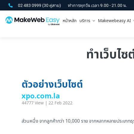
02 483 0999
(30 คู่สาย)
ทำการทุกวัน เวลา 9.00 - 21.00 น.
หน้าหลัก
บริการ
Makewebeasy AI
ทำเว็บไซ
ตัวอย่างเว็บไซต์
xpo.com.la
44777 View | 22 Feb 2022
ส่วนหนึ่ง จากลูกค้ากว่า 10,000 ราย จากหลากหลายประเภทธุรกิ