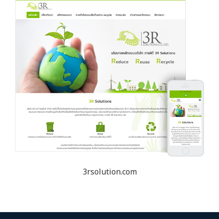
3rsolution.com