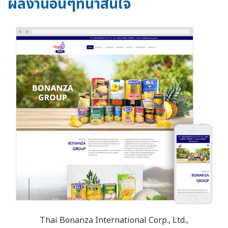
ผลงานอื่นๆที่น่าสนใจ
Thai Bonanza International Corp., Ltd.,