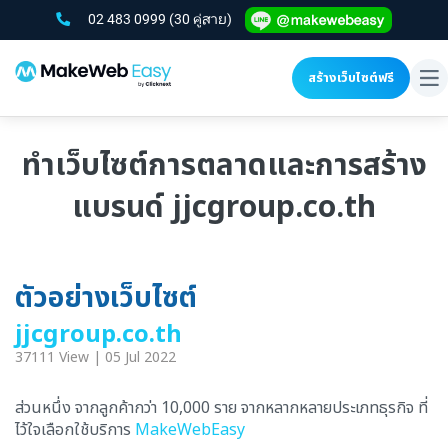
02 483 0999
(30 คู่สาย)
สร้างเว็บไซต์ฟรี
To
na
ทำเว็บไซต์การตลาดและการสร้าง
แบรนด์ jjcgroup.co.th
ตัวอย่างเว็บไซต์
jjcgroup.co.th
37111 View | 05 Jul 2022
ส่วนหนึ่ง จากลูกค้ากว่า 10,000 ราย จากหลากหลายประเภทธุรกิจ ที่
ไว้ใจเลือกใช้บริการ
MakeWebEasy