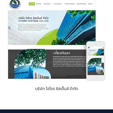
บริษัท ไฮโดร ซิสเต็มส์ จำกัด