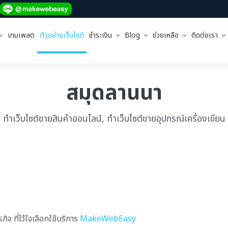
เทมเพลต
ตัวอย่างเว็บไซต์
ชำระเงิน
Blog
ช่วยเหลือ
ติดต่อเรา
สมุดลานนา
ทำเว็บไซต์ขายสินค้าออนไลน์, ทำเว็บไซต์ขายอุปกรณ์เครื่องเขียน
จ ที่ไว้ใจเลือกใช้บริการ
MakeWebEasy