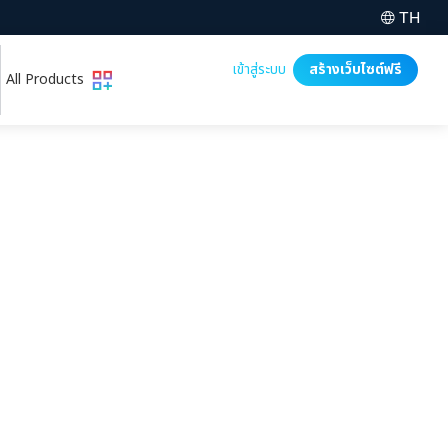
TH
เข้าสู่ระบบ
สร้างเว็บไซต์ฟรี
All Products