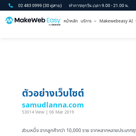
02 483 0999
(30 คู่สาย)
ทำการทุกวัน เวลา 9.00 - 21.00 น.
หน้าหลัก
บริการ
Makewebeasy AI
ตัวอย่างเว็บไซต์
samudlanna.com
53014 View | 06 Mar 2019
ส่วนหนึ่ง จากลูกค้ากว่า 10,000 ราย จากหลากหลายประเภทธุรกิ