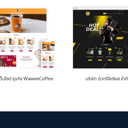
ว็บไซต์ ธุรกิจ WaweeCoffee
บริษัท นิวทรีลิเชียส จำก