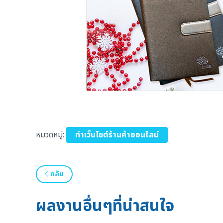
หมวดหมู่:
ทำเว็บไซต์ร้านค้าออนไลน์
กลับ
ผลงานอื่นๆที่น่าสนใจ