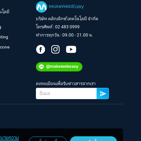
นโลยี
บริษัท คลิกเน็กซ์ เทคโนโลยี จำกัด
g
โทรศัพท์ :
02 483 0999
ทำการทุกวัน : 09.00 - 21.00 น.
ting
tcone
ลงทะเบียนเพื่อรับข่าวสารจากเรา
ยบายความ