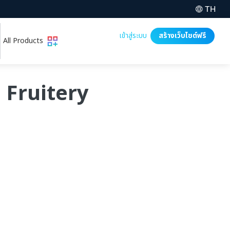
TH
เข้าสู่ระบบ
สร้างเว็บไซต์ฟรี
All Products
้ Fruitery