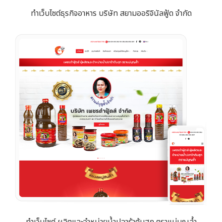
ทำเว็บไซต์ธุรกิจอาหาร บริษัท สยามออริจินัลฟู้ด จำกัด
ทำเว็บไซต์ ผลิตและจำหน่ายน้ำปลาร้าต้มสุก ตราแม่บุญล้ำ