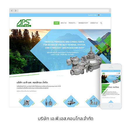
บริษัท เอ.พี.เอส.คอนโทล.จำกัด