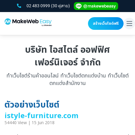
02 483 0999
(30 คู่สาย)
สร้างเว็บไซต์ฟรี
To
na
บริษัท ไอสไตล์ ออฟฟิศ
เฟอร์นิเจอร์ จำกัด
ทำเว็บไซต์ร้านค้าออนไลน์ ทำเว็บไซต์ตกแต่งบ้าน ทำเว็บไซต์
ตกแต่งสำนักงาน
ตัวอย่างเว็บไซต์
istyle-furniture.com
54440 View | 15 Jun 2018