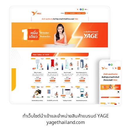
ทำเว็บไซต์นำเข้าและจำหน่ายสินค้าแบรนด์ YAGE
yagethailand.com