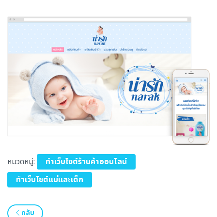
หมวดหมู่:
ทำเว็บไซต์ร้านค้าออนไลน์
ทำเว็บไซต์แม่และเด็ก
กลับ