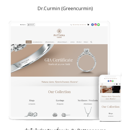
Dr.Curmin (Greencurmin)