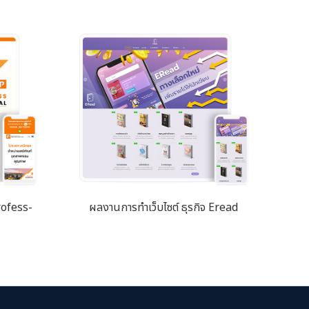
profess-
ผลงานการทำเว็บไซต์ ธุรกิจ Eread