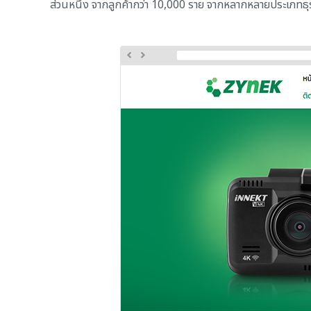
ส่วนหนึ่ง จากลูกค้ากว่า 10,000 ราย จากหลากหลายประเภทธุรกิ