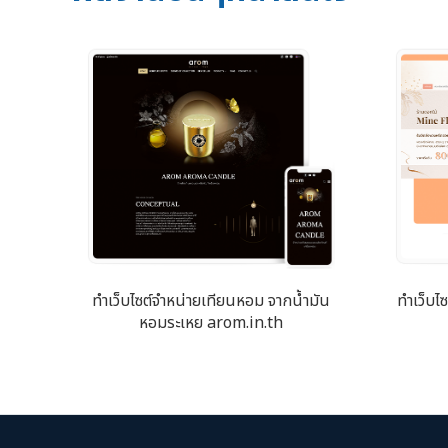
ทำเว็บไซต์จำหน่ายเทียนหอม จากน้ำมัน
ทำเว็บไ
หอมระเหย arom.in.th