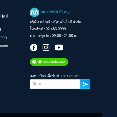
นโลยี
บริษัท คลิกเน็กซ์ เทคโนโลยี จำกัด
g
โทรศัพท์ :
02 483 0999
ทำการทุกวัน : 09.00 - 21.00 น.
ting
tcone
ลงทะเบียนเพื่อรับข่าวสารจากเรา