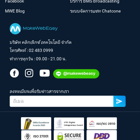
Facebook
บริการ BMS Broadcasting
MWE Blog
ระบบจัดการแชท Chatcone
บริษัท คลิกเน็กซ์ เทคโนโลยี จำกัด
โทรศัพท์ :
02 483 0999
ทำการทุกวัน : 09.00 - 21.00 น.
ลงทะเบียนเพื่อรับข่าวสารจากเรา