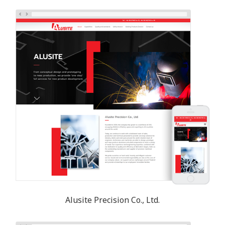
Alusite Precision Co., Ltd.