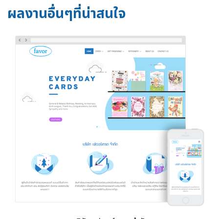
ผลงานอื่นๆที่น่าสนใจ