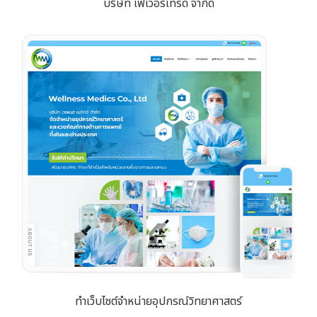
บริษัท เฟเวอร์เทรด จำกัด
ทำเว็บไซต์จำหน่ายอุปกรณ์วิทยาศาสตร์