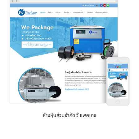
ห้างหุ้นส่วนจำกัด วี แพคเกจ