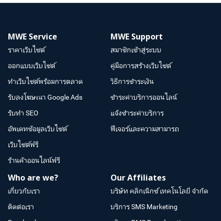
MWE Service
MWE Support
ราคาเว็บไซต์
สมาชิกเข้าสู่ระบบ
ออกแบบเว็บไซต์
คู่มือการสร้างเว็บไซต์
ทำเว็บไซต์พร้อมการตลาด
วิธีการชำระเงิน
รับลงโฆษณา Google Ads
ชำระค่าบริการออนไลน์
รับทำ SEO
แจ้งชำระค่าบริการ
อัพเดทข้อมูลเว็บไซต์
ฟีเจอร์และความสามารถ
เว็บไซต์ฟรี
ร้านค้าออนไลน์ฟรี
Who are we?
Our Affiliates
เกี่ยวกับเรา
บริษัท คลิกเน็กซ์ เทคโนโลยี จำกัด
ติดต่อเรา
บริการ SMS Marketing