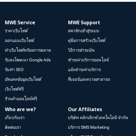
MWE Service
MWE Support
ราคาเว็บไซต์
สมาชิกเข้าสู่ระบบ
ออกแบบเว็บไซต์
คู่มือการสร้างเว็บไซต์
ทำเว็บไซต์พร้อมการตลาด
วิธีการชำระเงิน
รับลงโฆษณา Google Ads
ชำระค่าบริการออนไลน์
รับทำ SEO
แจ้งชำระค่าบริการ
อัพเดทข้อมูลเว็บไซต์
ฟีเจอร์และความสามารถ
เว็บไซต์ฟรี
ร้านค้าออนไลน์ฟรี
Who are we?
Our Affiliates
เกี่ยวกับเรา
บริษัท คลิกเน็กซ์ เทคโนโลยี จำกัด
ติดต่อเรา
บริการ SMS Marketing