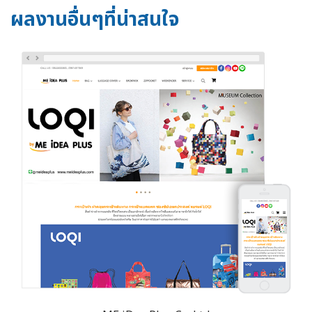
ผลงานอื่นๆที่น่าสนใจ