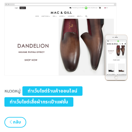
หมวดหมู่:
ทำเว็บไซต์ร้านค้าออนไลน์
ทำเว็บไซต์เสื้อผ้ากระเป๋าแฟชั่น
กลับ