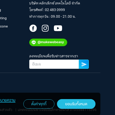
บริษัท คลิกเน็กซ์ เทคโนโลยี จำกัด
g
โทรศัพท์ :
02 483 0999
ทำการทุกวัน : 09.00 - 21.00 น.
ting
tcone
ลงทะเบียนเพื่อรับข่าวสารจากเรา
ยบายความ
ตั้งค่าคุกกี้
ยอมรับทั้งหมด
นส่วนตัว
|
เลขทะเบียนพาณิชย์อิเล็กทรอนิกส์ 0105544115396