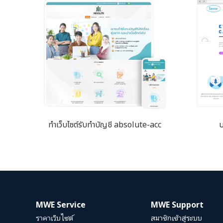
ทำเว็บไซต์รับทำบัญชี absolute-acc
บ
MWE Service
MWE Support
ราคาเว็บไซต์
สมาชิกเข้าสู่ระบบ