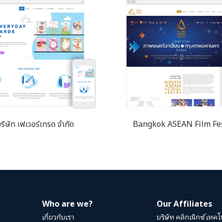
ริษัท เฟเวอร์เทรด จำกัด
Bangkok ASEAN Film Fes
Who are we?
Our Affiliates
เกี่ยวกับเรา
บริษัท คลิกเน็กซ์ เทคโ