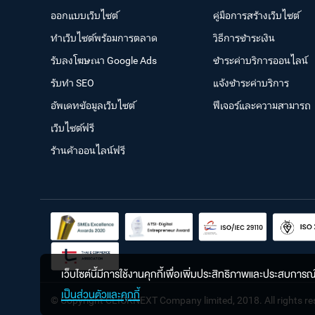
ออกแบบเว็บไซต์
คู่มือการสร้างเว็บไซต์
ทำเว็บไซต์พร้อมการตลาด
วิธีการชำระเงิน
รับลงโฆษณา Google Ads
ชำระค่าบริการออนไลน์
รับทำ SEO
แจ้งชำระค่าบริการ
อัพเดทข้อมูลเว็บไซต์
ฟีเจอร์และความสามารถ
เว็บไซต์ฟรี
ร้านค้าออนไลน์ฟรี
เว็บไซต์นี้มีการใช้งานคุกกี้เพื่อเพิ่มประสิทธิภาพและประสบการ
เป็นส่วนตัวและคุกกี้
© Copyright CLICKNEXT Company limited, 2018. All rights re