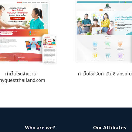
ทำเว็บไซต์จ้างวาน
ทำเว็บไซต์รับทำบัญชี absol
nyquestthailand.com
Who are we?
Our Affiliates