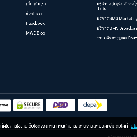
เกี่ยวกับเรา
บริษัท คลิกเน็กซ์ เทคโ
จำกัด
ติดต่อเรา
บริการ SMS Marketin
Facebook
บริการ BMS Broadcas
MWE Blog
ระบบจัดการแชท Cha
ณ์ที่ดีในการใช้งานเว็บไซต์ของท่าน ท่านสามารถอ่านรายละเอียดเพิ่มเติมได้ที่
นโ