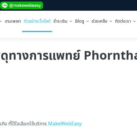
เทมเพลต
ตัวอย่างเว็บไซต์
ชำระเงิน
Blog
ช่วยเหลือ
ติดต่อเรา
วัสดุทางการแพทย์ Phorn
จ ที่ไว้ใจเลือกใช้บริการ
MakeWebEasy