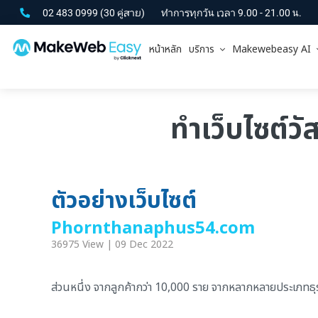
02 483 0999
(30 คู่สาย)
ทำการทุกวัน เวลา 9.00 - 21.00 น.
หน้าหลัก
บริการ
Makewebeasy AI
ทำเว็บไซต์
ตัวอย่างเว็บไซต์
Phornthanaphus54.com
36975 View | 09 Dec 2022
ส่วนหนึ่ง จากลูกค้ากว่า 10,000 ราย จากหลากหลายประเภทธุรกิ