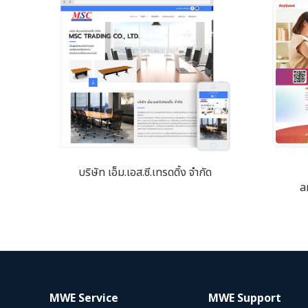
บริษัท เอ็ม.เอส.ซี.เทรดดิ้ง จำกัด
a
MWE Service
MWE Support