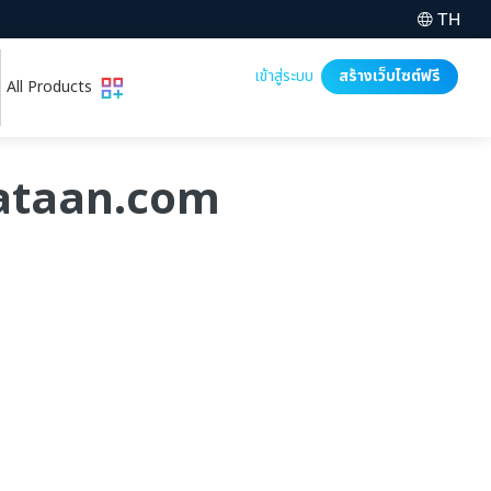
TH
เข้าสู่ระบบ
สร้างเว็บไซต์ฟรี
All Products
pataan.com