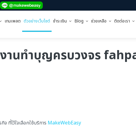
เทมเพลต
ตัวอย่างเว็บไซต์
ชำระเงิน
Blog
ช่วยเหลือ
ติดต่อเรา
บจำงานทำบุญครบวงจร fah
จ ที่ไว้ใจเลือกใช้บริการ
MakeWebEasy