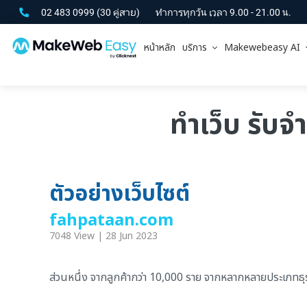
02 483 0999
(30 คู่สาย)
ทำการทุกวัน เวลา 9.00 - 21.00 น.
หน้าหลัก
บริการ
Makewebeasy AI
ทำเว็บ รั
ตัวอย่างเว็บไซต์
fahpataan.com
7048 View | 28 Jun 2023
ส่วนหนึ่ง จากลูกค้ากว่า 10,000 ราย จากหลากหลายประเภทธุรกิ