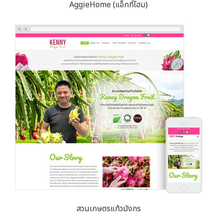
AggieHome (แอ็กกี้โฮม)
สวนเกษตรแก้วมังกร