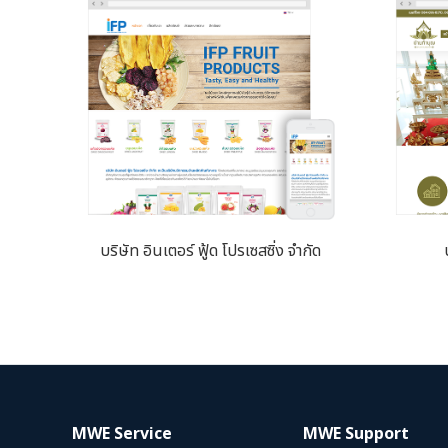
บริษัท อินเตอร์ ฟู้ด โปรเซสซิ่ง จำกัด
MWE Service
MWE Support