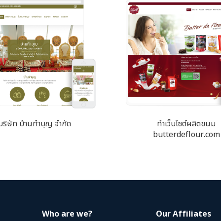
บริษัท บ้านทำบุญ จำกัด
ทำเว็บไซต์ผลิตขนม
butterdeflour.com
Who are we?
Our Affiliates