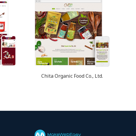
Chita Organic Food Co., Ltd.