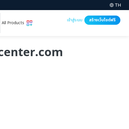
TH
เข้าสู่ระบบ
สร้างเว็บไซต์ฟรี
All Products
incenter.com