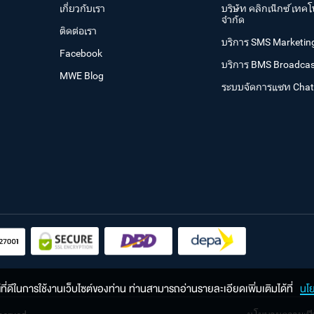
เกี่ยวกับเรา
บริษัท คลิกเน็กซ์ เทคโ
จำกัด
ติดต่อเรา
บริการ SMS Marketin
Facebook
บริการ BMS Broadcas
MWE Blog
ระบบจัดการแชท Cha
ณ์ที่ดีในการใช้งานเว็บไซต์ของท่าน ท่านสามารถอ่านรายละเอียดเพิ่มเติมได้ที่
นโ