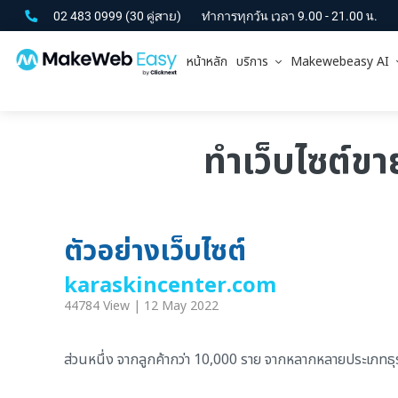
02 483 0999
(30 คู่สาย)
ทำการทุกวัน เวลา 9.00 - 21.00 น.
หน้าหลัก
บริการ
Makewebeasy AI
ทำเว็บไซต์ข
ตัวอย่างเว็บไซต์
karaskincenter.com
44784 View | 12 May 2022
ส่วนหนึ่ง จากลูกค้ากว่า 10,000 ราย จากหลากหลายประเภทธุรกิ