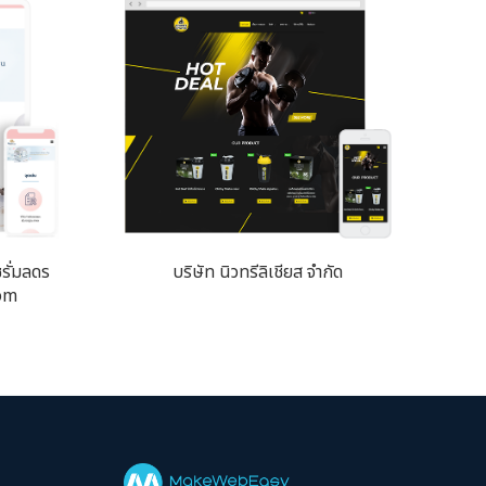
ซรั่มลดร
บริษัท นิวทรีลิเชียส จำกัด
com