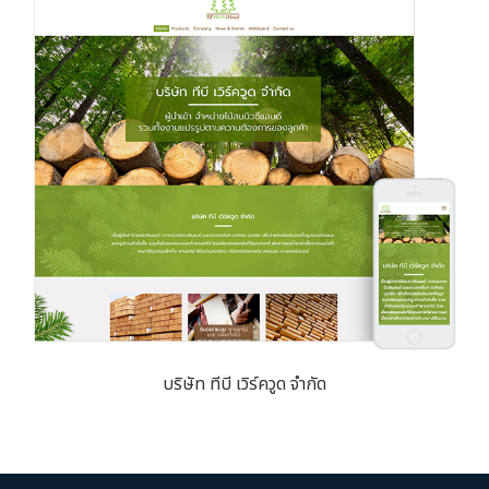
บริษัท ทีบี เวิร์ควูด จำกัด