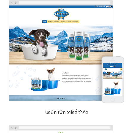
บริษัท เพ็ท วาไรตี้ จำกัด