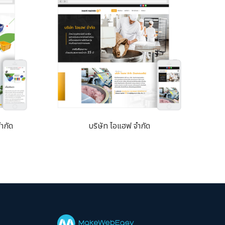
จำกัด
บริษัท ไอแฮฟ จำกัด