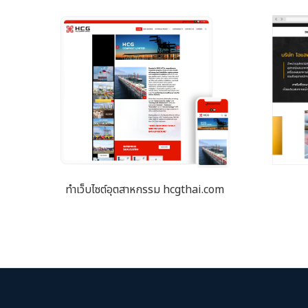
ทำเว็บไซต์อุตสาหกรรม hcgthai.com