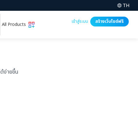
TH
เข้าสู่ระบบ
สร้างเว็บไซต์ฟรี
All Products
้ง่ายขึ้น