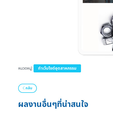
หมวดหมู่:
ทำเว็บไซต์อุตสาหกรรม
กลับ
ผลงานอื่นๆที่น่าสนใจ