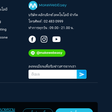
นโลยี
บริษัท คลิกเน็กซ์ เทคโนโลยี จำกัด
g
โทรศัพท์ :
02 483 0999
ทำการทุกวัน : 09.00 - 21.00 น.
ting
tcone
ลงทะเบียนเพื่อรับข่าวสารจากเรา
ยบายความ