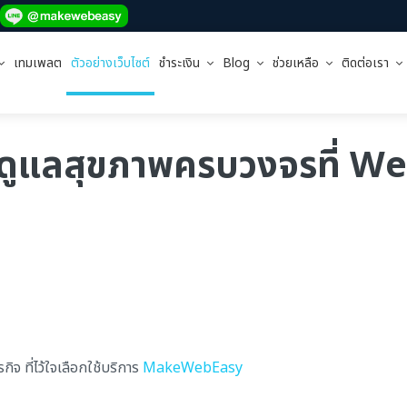
เทมเพลต
ตัวอย่างเว็บไซต์
ชำระเงิน
Blog
ช่วยเหลือ
ติดต่อเรา
นย์ดูแลสุขภาพครบวงจรที่ W
จ ที่ไว้ใจเลือกใช้บริการ
MakeWebEasy