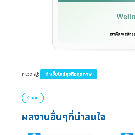
หมวดหมู่:
ทำเว็บไซต์ธุรกิจสุขภาพ
กลับ
ผลงานอื่นๆที่น่าสนใจ