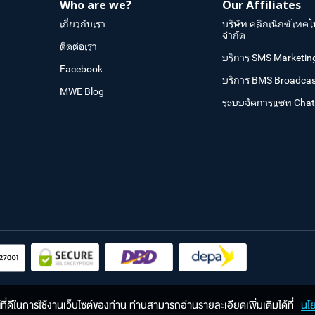
Who are we?
Our Affiliates
เกี่ยวกับเรา
บริษัท คลิกเน็กซ์ เทคโ
จำกัด
ติดต่อเรา
บริการ SMS Marketin
Facebook
บริการ BMS Broadcas
MWE Blog
ระบบจัดการแชท Cha
ณ์ที่ดีในการใช้งานเว็บไซต์ของท่าน ท่านสามารถอ่านรายละเอียดเพิ่มเติมได้ที่
นโ