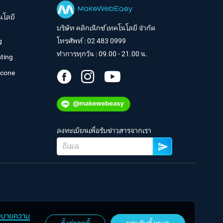
นโลยี
บริษัท คลิกเน็กซ์ เทคโนโลยี จำกัด
g
โทรศัพท์ :
02 483 0999
ทำการทุกวัน : 09.00 - 21.00 น.
ting
tcone
ลงทะเบียนเพื่อรับข่าวสารจากเรา
ยบายความ