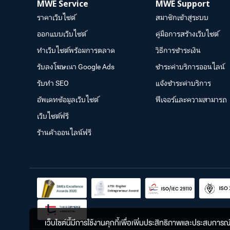
MWE Service
MWE Support
ราคาเว็บไซต์
สมาชิกเข้าสู่ระบบ
ออกแบบเว็บไซต์
คู่มือการสร้างเว็บไซต์
ทำเว็บไซต์พร้อมการตลาด
วิธีการชำระเงิน
รับลงโฆษณา Google Ads
ชำระค่าบริการออนไลน์
รับทำ SEO
แจ้งชำระค่าบริการ
อัพเดทข้อมูลเว็บไซต์
ฟีเจอร์และความสามารถ
เว็บไซต์ฟรี
ร้านค้าออนไลน์ฟรี
เว็บไซต์นี้มีการใช้งานคุกกี้เพื่อเพิ่มประสิทธิภาพและประสบการ