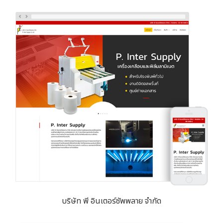
บริษัท พี อินเตอร์ซัพพลาย จำกัด