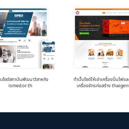
็บไซต์สถาบันพัฒนาวิสาหกิจ
ทำเว็บไซต์ให้เช่าเครื่องปั่นไฟแ
ismed.or.th
เครื่องจักรก่อสร้าง thaigen