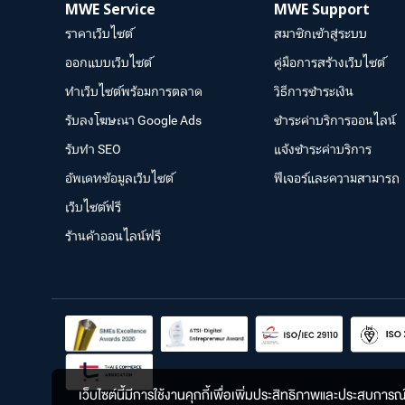
MWE Service
MWE Support
ราคาเว็บไซต์
สมาชิกเข้าสู่ระบบ
ออกแบบเว็บไซต์
คู่มือการสร้างเว็บไซต์
ทำเว็บไซต์พร้อมการตลาด
วิธีการชำระเงิน
รับลงโฆษณา Google Ads
ชำระค่าบริการออนไลน์
รับทำ SEO
แจ้งชำระค่าบริการ
อัพเดทข้อมูลเว็บไซต์
ฟีเจอร์และความสามารถ
เว็บไซต์ฟรี
ร้านค้าออนไลน์ฟรี
เว็บไซต์นี้มีการใช้งานคุกกี้เพื่อเพิ่มประสิทธิภาพและประสบการ