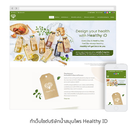
ทำเว็บไซต์บริษัทน้ำสมุนไพร Healthy ID