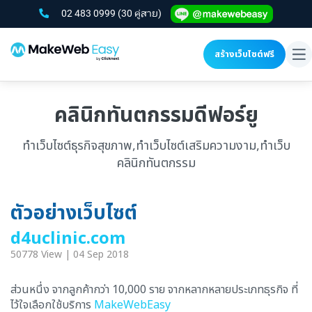
02 483 0999
(30 คู่สาย)
สร้างเว็บไซต์ฟรี
To
na
คลินิกทันตกรรมดีฟอร์ยู
ทำเว็บไซต์ธุรกิจสุขภาพ,ทำเว็บไซต์เสริมความงาม,ทำเว็บ
คลินิกทันตกรรม
ตัวอย่างเว็บไซต์
d4uclinic.com
50778 View | 04 Sep 2018
ส่วนหนึ่ง จากลูกค้ากว่า 10,000 ราย จากหลากหลายประเภทธุรกิจ ที่
ไว้ใจเลือกใช้บริการ
MakeWebEasy