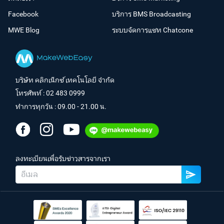
Facebook
บริการ BMS Broadcasting
MWE Blog
ระบบจัดการแชท Chatcone
บริษัท คลิกเน็กซ์ เทคโนโลยี จำกัด
โทรศัพท์ :
02 483 0999
ทำการทุกวัน : 09.00 - 21.00 น.
ลงทะเบียนเพื่อรับข่าวสารจากเรา