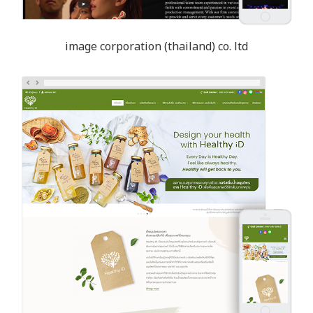
image corporation (thailand) co. ltd