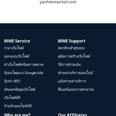
yanheemarket.com
MWE Service
MWE Support
ราคาเว็บไซต์
สมาชิกเข้าสู่ระบบ
ออกแบบเว็บไซต์
คู่มือการสร้างเว็บไซต์
ทำเว็บไซต์พร้อมการตลาด
วิธีการชำระเงิน
รับลงโฆษณา Google Ads
ชำระค่าบริการออนไลน์
รับทำ SEO
แจ้งชำระค่าบริการ
อัพเดทข้อมูลเว็บไซต์
ฟีเจอร์และความสามารถ
เว็บไซต์ฟรี
ร้านค้าออนไลน์ฟรี
Who are we?
Our Affiliates