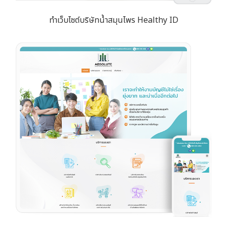
ทำเว็บไซต์บริษัทน้ำสมุนไพร Healthy ID