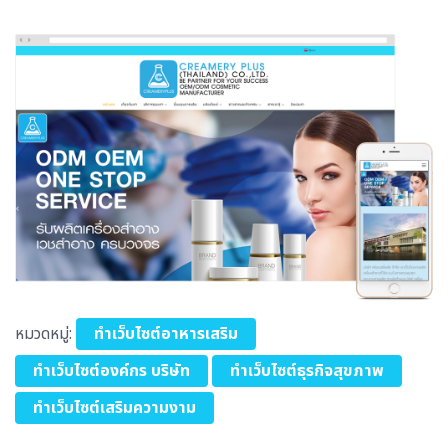
หมวดหมู่:
ทำเว็บไซต์อาหารเสริม
ทำเว็บไซต์องค์กร บริษัท
ทำเว็บไซต์ธุรกิจสุขภาพ
ทำเว็บไซต์เสริมความงาม