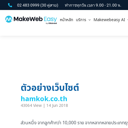
02 483 0999
(30 คู่สาย)
ทำการทุกวัน เวลา 9.00 - 21.00 น.
หน้าหลัก
บริการ
Makewebeasy AI
ตัวอย่างเว็บไซต์
hamkok.co.th
43064 View | 14 Jun 2018
ส่วนหนึ่ง จากลูกค้ากว่า 10,000 ราย จากหลากหลายประเภทธุรกิ