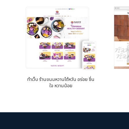
ทำเว็บ ร้านขนมหวานไต้หวัน อร่อย ชื่น
ใจ หวานน้อย