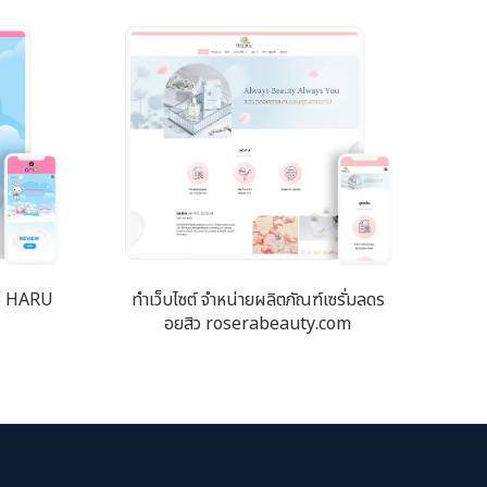
ชู่ HARU
ทำเว็บไซต์ จำหน่ายผลิตภัณฑ์เซรั่มลดร
อยสิว roserabeauty.com