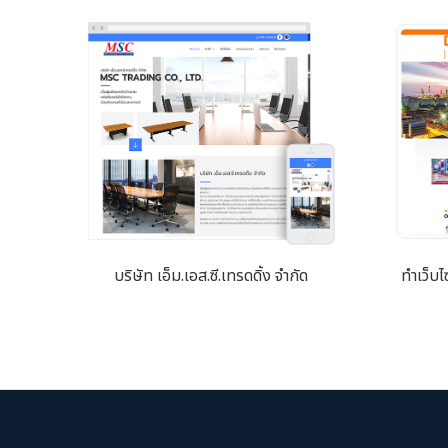
บริษัท เอ็ม.เอส.ซี.เทรดดิ้ง จำกัด
ทำเว็บไ