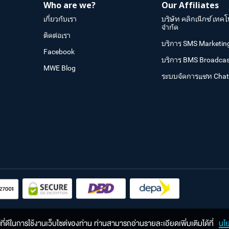
Who are we?
Our Affiliates
เกี่ยวกับเรา
บริษัท คลิกเน็กซ์ เทคโ
จำกัด
ติดต่อเรา
บริการ SMS Marketin
Facebook
บริการ BMS Broadcas
MWE Blog
ระบบจัดการแชท Cha
ณ์ที่ดีในการใช้งานเว็บไซต์ของท่าน ท่านสามารถอ่านรายละเอียดเพิ่มเติมได้ที่
นโ