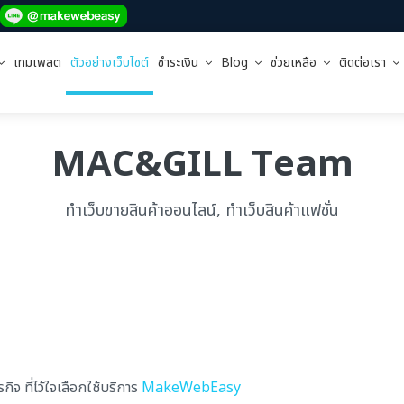
เทมเพลต
ตัวอย่างเว็บไซต์
ชำระเงิน
Blog
ช่วยเหลือ
ติดต่อเรา
MAC&GILL Team
ทำเว็บขายสินค้าออนไลน์, ทำเว็บสินค้าแฟชั่น
จ ที่ไว้ใจเลือกใช้บริการ
MakeWebEasy