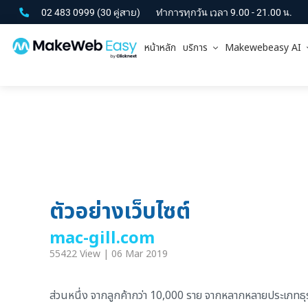
02 483 0999
(30 คู่สาย)
ทำการทุกวัน เวลา 9.00 - 21.00 น.
หน้าหลัก
บริการ
Makewebeasy AI
ตัวอย่างเว็บไซต์
mac-gill.com
55422 View | 06 Mar 2019
ส่วนหนึ่ง จากลูกค้ากว่า 10,000 ราย จากหลากหลายประเภทธุรกิ