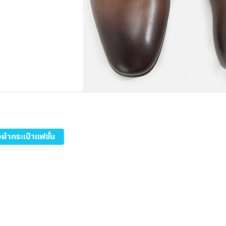
้อผ้ากระเป๋าแฟชั่น