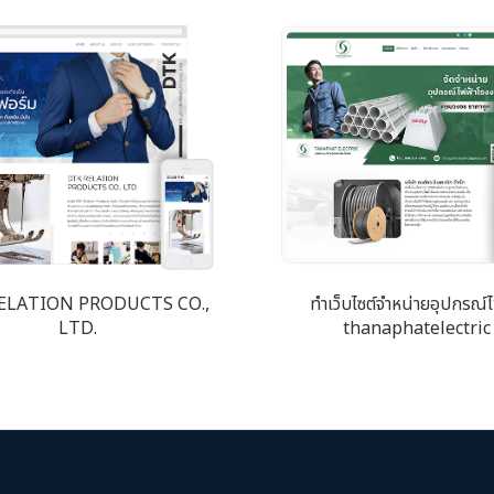
ELATION PRODUCTS CO.,
ทำเว็บไซต์จำหน่ายอุปกรณ์ไ
LTD.
thanaphatelectric