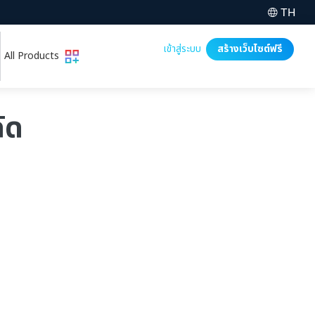
TH
เข้าสู่ระบบ
สร้างเว็บไซต์ฟรี
All Products
ัด