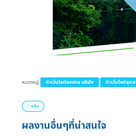
หมวดหมู่:
ทำเว็บไซต์องค์กร บริษัท
ทำเว็บไซต์อุต
กลับ
ผลงานอื่นๆที่น่าสนใจ